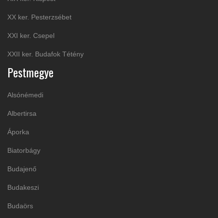
XX ker. Pesterzsébet
XXI ker. Csepel
XXII ker. Budafok Tétény
Pestmegye
Alsónémedi
Albertirsa
Áporka
Biatorbágy
Budajenő
Budakeszi
Budaörs