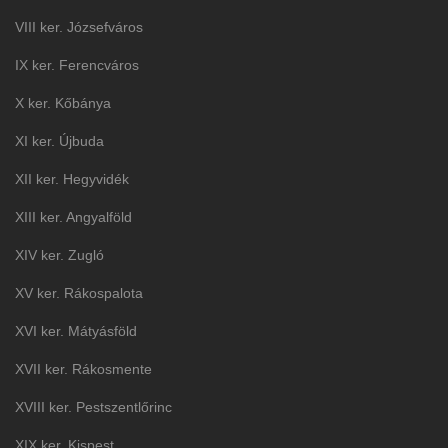
VIII ker. Józsefváros
IX ker. Ferencváros
X ker. Kőbánya
XI ker. Újbuda
XII ker. Hegyvidék
XIII ker. Angyalföld
XIV ker. Zugló
XV ker. Rákospalota
XVI ker. Mátyásföld
XVII ker. Rákosmente
XVIII ker. Pestszentlőrinc
XIX ker. Kispest