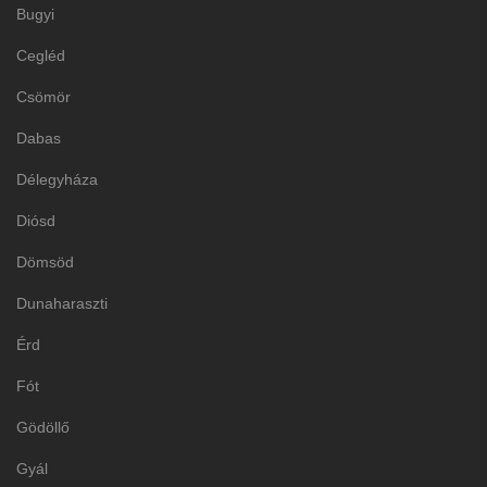
Bugyi
Cegléd
Csömör
Dabas
Délegyháza
Diósd
Dömsöd
Dunaharaszti
Érd
Fót
Gödöllő
Gyál