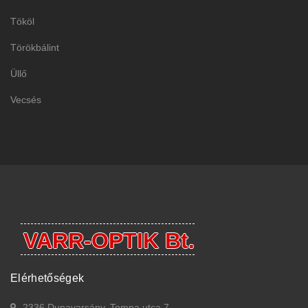
Tököl
Törökbálint
Üllő
Vecsés
VARR-OPTIK Bt.
Elérhetőségek
2336 Dunavarsány, Tompa utca 7.